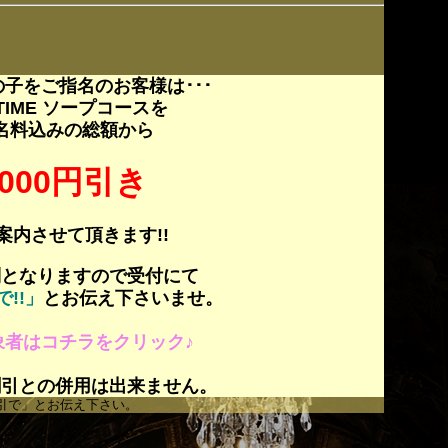
子をご指名のお客様は･･･
LTIME ソープコースを
名料込みの総額から
5000円引き
案内させて頂きます!!
制となりますので受付にて
!!」
とお伝え下さいませ。
象者はコチラをクリック♪
割引との併用は出来ません。
引で」とお伝え下さい。