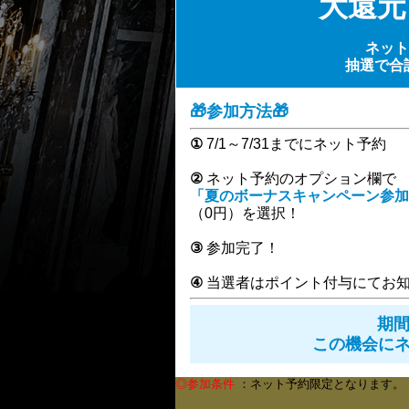
大還元
ネット
抽選で合
🎁参加方法🎁
①
7/1～7/31までにネット予約
②
ネット予約のオプション欄で
「夏のボーナスキャンペーン参加
（0円）を選択！
③
参加完了！
④
当選者はポイント付与にてお
期
この機会に
◎参加条件
：ネット予約限定となります。