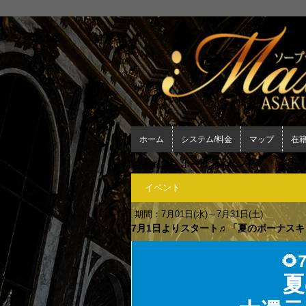
ホーム
システム/料金
マップ
在
年齢認証
>
ホーム
>
イベント
イベント
期間：7月01日(水)～7月31日(土)
7月1日よりスタート♬「夏のボーナス
🌻
夏