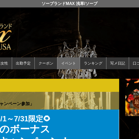
ソープランドMAX 浅草/ソープ
店舗情報をここに入力して
籍女性
出勤予定
クーポン
イベント
ランキング
写メ日記
口
キャンペーン参加」
7/1～7/31限定🌻
のボーナス