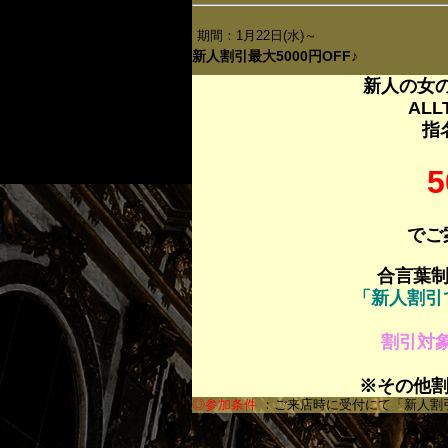
期間：1月22日(水)～
新人割引最大5000円OFF♪
新人の女の
AL
指
でご
合言葉
「新人割引で
割引対
※その他
◎参加条件
：ご来店時に受付にて「新人割